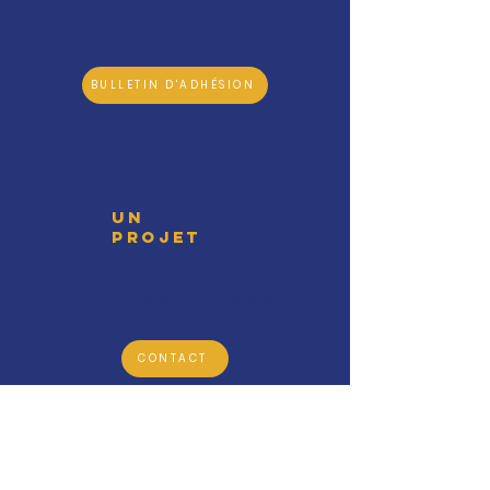
Personnes physiques : 20 €
Personnes morales : 50 €
Bienfaiteur + de 20 ou 50€
BULLETIN D'ADHÉSION
ORGANISE
R
UN
PROJET
Nous sommes à l'écoute de vos souhaits et
projets de valorisation de notre gastronomie
régionale. N'hésitez pas à nous contacter
pour nous en faire part...
CONTACT
CONTACTEZ-NOUS
Mairie, place André Delaunay,